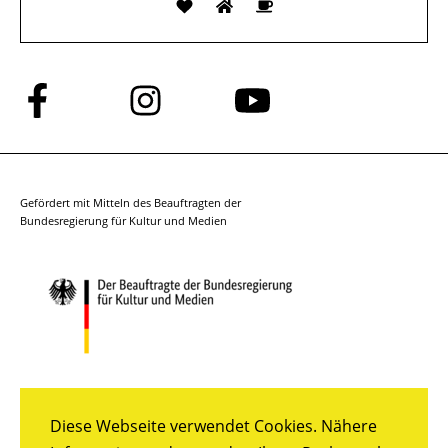
Folge
Folge
Folge
uns
uns
uns
auf
auf
auf
Facebook
Instagram
YouTube
Gefördert mit Mitteln des Beauftragten der
Bundesregierung für Kultur und Medien
Diese Webseite verwendet Cookies. Nähere