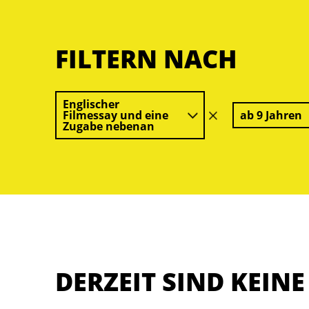
FILTERN NACH
Englischer
Filmessay und eine
ab 9 Jahren
Filter
Zugabe nebenan
löschen
DERZEIT SIND KEIN