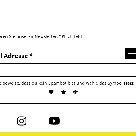
ren Sie unseren Newsletter. *Pflichtfeld
Se
l Adresse
te beweise, dass du kein Spambot bist und wähle das Symbol
Herz
.
Folge
Folge
uns
uns
auf
auf