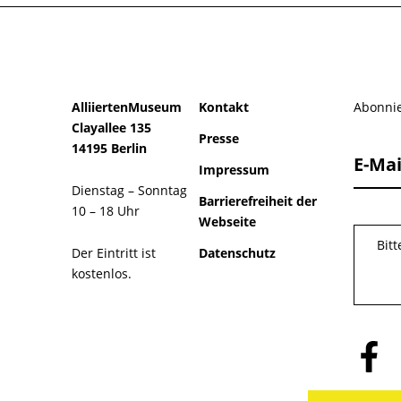
AlliiertenMuseum
Kontakt
Abonnie
Clayallee 135
Presse
14195 Berlin
E-Mai
Impressum
Dienstag – Sonntag
Barrierefreiheit der
10 – 18 Uhr
Webseite
Bit
Der Eintritt ist
Datenschutz
kostenlos.
Folge
uns
auf