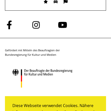
Folge
Folge
Folge
uns
uns
uns
auf
auf
auf
Facebook
Instagram
YouTube
Gefördert mit Mitteln des Beauftragten der
Bundesregierung für Kultur und Medien
Diese Webseite verwendet Cookies. Nähere