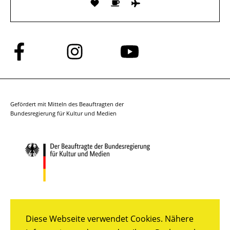
Folge
Folge
Folge
uns
uns
uns
auf
auf
auf
Facebook
Instagram
YouTube
Gefördert mit Mitteln des Beauftragten der
Bundesregierung für Kultur und Medien
Diese Webseite verwendet Cookies. Nähere