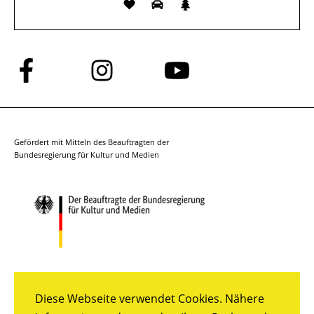
Folge
Folge
Folge
uns
uns
uns
auf
auf
auf
Facebook
Instagram
YouTube
Gefördert mit Mitteln des Beauftragten der
Bundesregierung für Kultur und Medien
Diese Webseite verwendet Cookies. Nähere