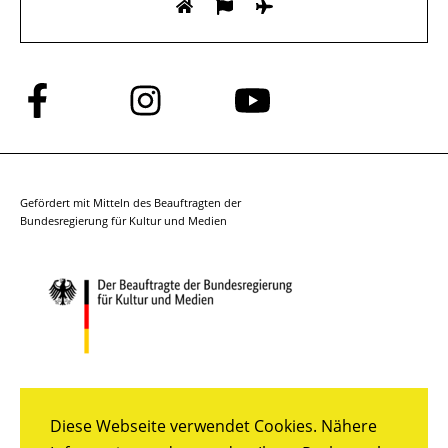
Folge
Folge
Folge
uns
uns
uns
auf
auf
auf
Facebook
Instagram
YouTube
Gefördert mit Mitteln des Beauftragten der
Bundesregierung für Kultur und Medien
Diese Webseite verwendet Cookies. Nähere