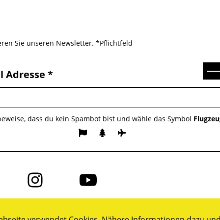
ren Sie unseren Newsletter. *Pflichtfeld
Se
l Adresse
 beweise, dass du kein Spambot bist und wähle das Symbol
Flugzeu
Folge
Folge
uns
uns
auf
auf
ok
Instagram
YouTube
bseite verwendet Cookies. Nähere Informationen dazu und 