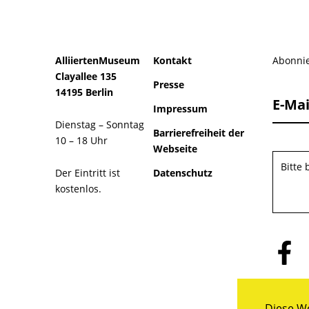
AlliiertenMuseum
Kontakt
Abonnie
Clayallee 135
Presse
14195 Berlin
E-Mai
Impressum
Dienstag – Sonntag
Barrierefreiheit der
10 – 18 Uhr
Webseite
Bitte
Der Eintritt ist
Datenschutz
kostenlos.
Folge
uns
auf
Facebo
Diese We