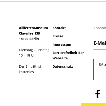
AlliiertenMuseum
Kontakt
Abonnie
Clayallee 135
Presse
14195 Berlin
E-Mai
Impressum
Dienstag – Sonntag
Barrierefreiheit der
10 – 18 Uhr
Webseite
Bitt
Der Eintritt ist
Datenschutz
kostenlos.
Folge
uns
auf