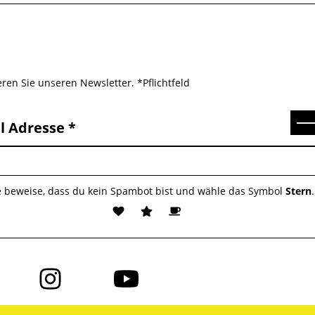
ren Sie unseren Newsletter. *Pflichtfeld
Se
l Adresse
e beweise, dass du kein Spambot bist und wähle das Symbol
Stern
.
Folge
Folge
uns
uns
auf
auf