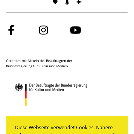
Folge
Folge
Folge
uns
uns
uns
auf
auf
auf
Facebook
Instagram
YouTube
Gefördert mit Mitteln des Beauftragten der
Bundesregierung für Kultur und Medien
Diese Webseite verwendet Cookies. Nähere