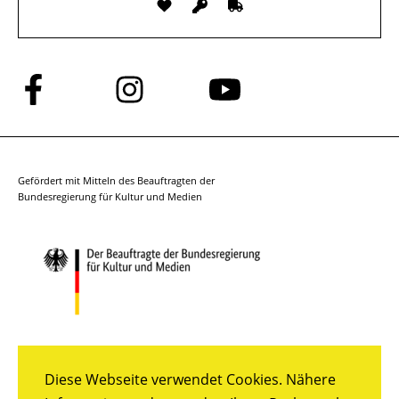
Folge
Folge
Folge
uns
uns
uns
auf
auf
auf
Facebook
Instagram
YouTube
Gefördert mit Mitteln des Beauftragten der
Bundesregierung für Kultur und Medien
Diese Webseite verwendet Cookies. Nähere