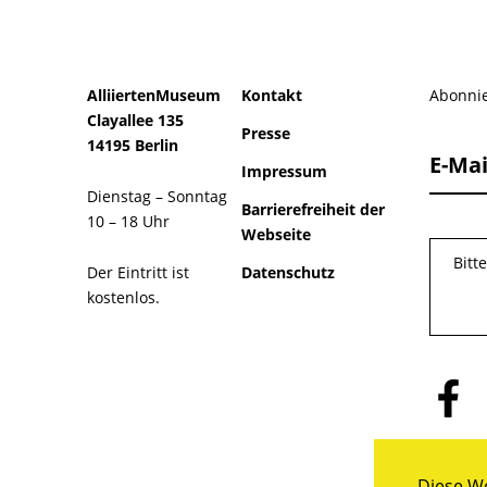
AlliiertenMuseum
Kontakt
Abonnie
Clayallee 135
Presse
14195 Berlin
E-Mai
Impressum
Dienstag – Sonntag
Barrierefreiheit der
10 – 18 Uhr
Webseite
Bitt
Der Eintritt ist
Datenschutz
kostenlos.
Folge
uns
auf
Facebo
Diese We