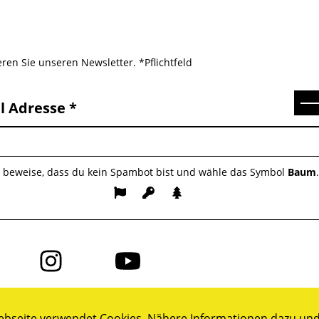
ren Sie unseren Newsletter. *Pflichtfeld
Se
l Adresse
e beweise, dass du kein Spambot bist und wähle das Symbol
Baum
Folge
Folge
uns
uns
auf
auf
ok
Instagram
YouTube
bseite verwendet Cookies. Nähere Informationen dazu und 