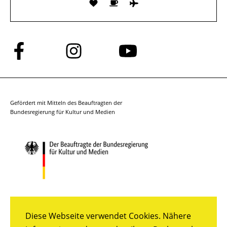
Folge
Folge
Folge
uns
uns
uns
auf
auf
auf
Facebook
Instagram
YouTube
Gefördert mit Mitteln des Beauftragten der
Bundesregierung für Kultur und Medien
Diese Webseite verwendet Cookies. Nähere