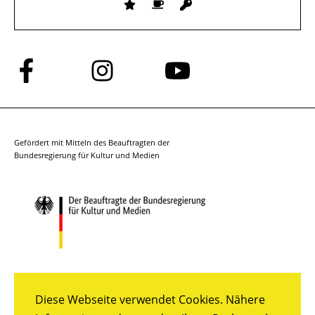
Folge
Folge
Folge
uns
uns
uns
auf
auf
auf
Facebook
Instagram
YouTube
Gefördert mit Mitteln des Beauftragten der
Bundesregierung für Kultur und Medien
Diese Webseite verwendet Cookies. Nähere