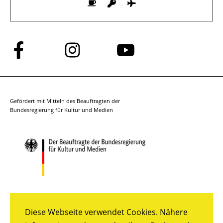
Folge
Folge
Folge
uns
uns
uns
auf
auf
auf
Facebook
Instagram
YouTube
Gefördert mit Mitteln des Beauftragten der
Bundesregierung für Kultur und Medien
Diese Webseite verwendet Cookies. Nähere