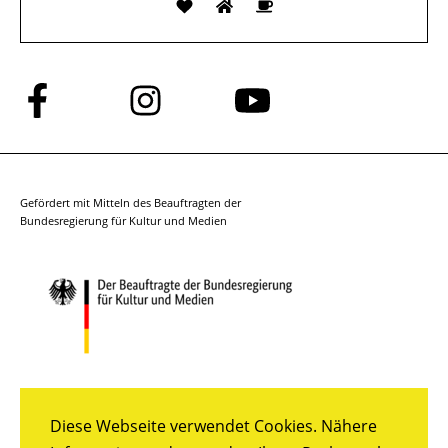
Folge
Folge
Folge
uns
uns
uns
auf
auf
auf
Facebook
Instagram
YouTube
Gefördert mit Mitteln des Beauftragten der
Bundesregierung für Kultur und Medien
Diese Webseite verwendet Cookies. Nähere