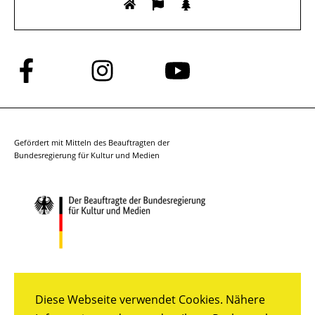
Folge
Folge
Folge
uns
uns
uns
auf
auf
auf
Facebook
Instagram
YouTube
Gefördert mit Mitteln des Beauftragten der
Bundesregierung für Kultur und Medien
Diese Webseite verwendet Cookies. Nähere