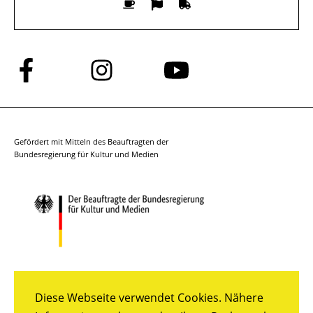
Folge
Folge
Folge
uns
uns
uns
auf
auf
auf
Facebook
Instagram
YouTube
Gefördert mit Mitteln des Beauftragten der
Bundesregierung für Kultur und Medien
Diese Webseite verwendet Cookies. Nähere