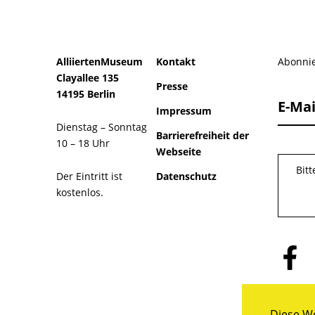
AlliiertenMuseum
Kontakt
Abonnie
Clayallee 135
Presse
14195 Berlin
E-Mai
Impressum
Dienstag – Sonntag
Barrierefreiheit der
10 – 18 Uhr
Webseite
Bit
Der Eintritt ist
Datenschutz
kostenlos.
Folge
uns
auf
Facebo
Diese We