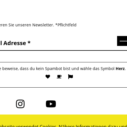
ren Sie unseren Newsletter. *Pflichtfeld
Se
l Adresse
te beweise, dass du kein Spambot bist und wähle das Symbol
Herz
.
Folge
Folge
uns
uns
auf
auf
ok
Instagram
YouTube
bseite verwendet Cookies. Nähere Informationen dazu und 