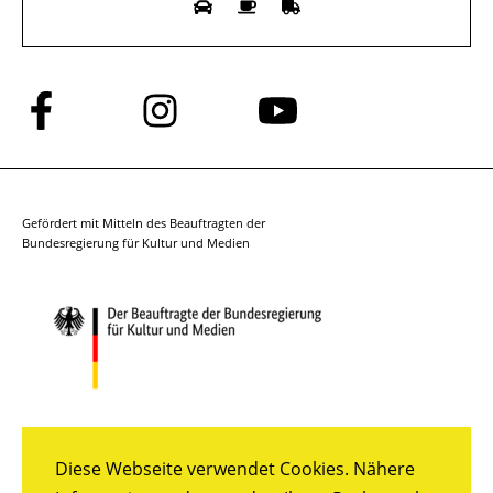
Folge
Folge
Folge
uns
uns
uns
auf
auf
auf
Facebook
Instagram
YouTube
Gefördert mit Mitteln des Beauftragten der
Bundesregierung für Kultur und Medien
Diese Webseite verwendet Cookies. Nähere