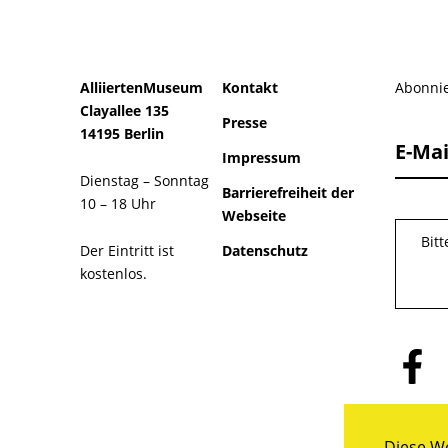
AlliiertenMuseum
Kontakt
Abonnie
Clayallee 135
Presse
14195 Berlin
E-Mai
Impressum
Dienstag – Sonntag
Barrierefreiheit der
10 – 18 Uhr
Webseite
Bit
Der Eintritt ist
Datenschutz
kostenlos.
Folge
uns
auf
Facebo
Diese We