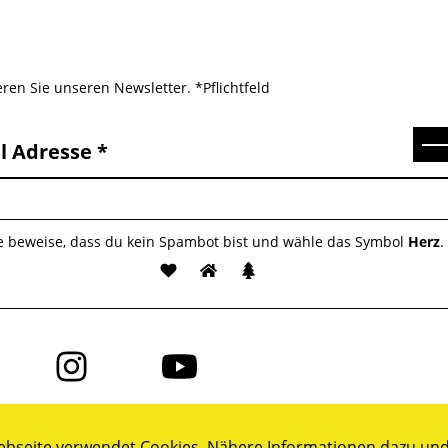
ren Sie unseren Newsletter. *Pflichtfeld
Se
l Adresse
te beweise, dass du kein Spambot bist und wähle das Symbol
Herz
.
Folge
Folge
uns
uns
auf
auf
ok
Instagram
YouTube
bseite verwendet Cookies. Nähere Informationen dazu und 