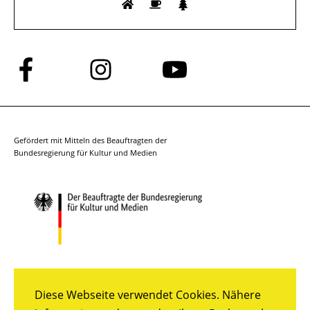
Folge
Folge
Folge
uns
uns
uns
auf
auf
auf
Facebook
Instagram
YouTube
Gefördert mit Mitteln des Beauftragten der
Bundesregierung für Kultur und Medien
Diese Webseite verwendet Cookies. Nähere