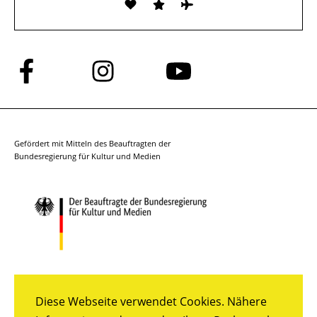
Folge
Folge
Folge
uns
uns
uns
auf
auf
auf
Facebook
Instagram
YouTube
Gefördert mit Mitteln des Beauftragten der
Bundesregierung für Kultur und Medien
Diese Webseite verwendet Cookies. Nähere