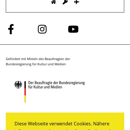
Folge
Folge
Folge
uns
uns
uns
auf
auf
auf
Facebook
Instagram
YouTube
Gefördert mit Mitteln des Beauftragten der
Bundesregierung für Kultur und Medien
Diese Webseite verwendet Cookies. Nähere