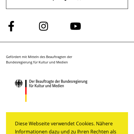
Folge
Folge
Folge
uns
uns
uns
auf
auf
auf
Facebook
Instagram
YouTube
Gefördert mit Mitteln des Beauftragten der
Bundesregierung für Kultur und Medien
Diese Webseite verwendet Cookies. Nähere
Informationen dazu und zu Ihren Rechten als