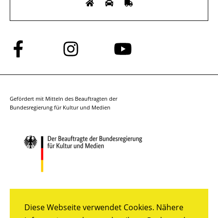
Folge
Folge
Folge
uns
uns
uns
auf
auf
auf
Facebook
Instagram
YouTube
Gefördert mit Mitteln des Beauftragten der
Bundesregierung für Kultur und Medien
Diese Webseite verwendet Cookies. Nähere