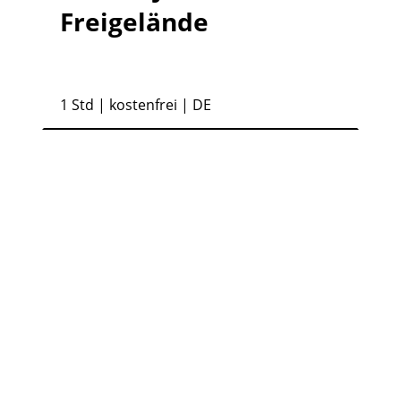
Freigelände
1 Std
| kostenfrei | DE